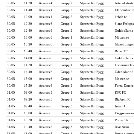
30/05
11:20
Årskurs 4
Grupp 2
Stjärnerfält Bygg
friterad struts
30/05
11:40
Årskurs 4
Grupp 2
Stjärnerfält Bygg
Eldbombaclut
30/05
12:00
Årskurs 4
Grupp 2
Stjärnerfält Bygg
kebab fc
30/05
12:20
Årskurs 6
Grupp 1
Stjärnerfält Bygg
6:ans Farligas
30/05
12:40
Årskurs 6
Grupp 2
Stjärnerfält Bygg
Guldbollarna
30/05
13:00
Årskurs 6
Grupp 1
Stjärnerfält Bygg
Mössen.se
30/05
13:20
Årskurs 6
Grupp 2
Stjärnerfält Bygg
GlazedLingo
30/05
13:40
Årskurs 6
Grupp 1
Stjärnerfält Bygg
Baller FC
30/05
14:00
Årskurs 6
Grupp 2
Stjärnerfält Bygg
Guldbollarna
30/05
14:20
Årskurs 6
Grupp 1
Stjärnerfält Bygg
Fisherman fr
30/05
14:40
Årskurs 6
Grupp 2
Stjärnerfält Bygg
Oden Madrid
30/05
15:00
Årskurs 6
Grupp 1
Stjärnerfält Bygg
Mössen.se
30/05
15:20
Årskurs 6
Grupp 2
Stjärnerfält Bygg
Forza-Dotorp
31/05
09:00
Årskurs 5
Grupp 1
Stjärnerfält Bygg
KFC FC
31/05
09:20
Årskurs 5
Grupp 2
Stjärnerfält Bygg
BigArchFC
31/05
09:40
Årskurs 5
Grupp 3
Stjärnerfält Bygg
Inter FC
31/05
10:00
Årskurs 5
Grupp 1
Stjärnerfält Bygg
Färgpennorn
31/05
10:20
Årskurs 5
Grupp 2
Stjärnerfält Bygg
Prime 5A
31/05
10:40
Årskurs 5
Grupp 3
Stjärnerfält Bygg
Åsas Armé
31/05
11:00
Årskurs 5
Grupp 1
Stjärnerfält Bygg
Petras pirayor