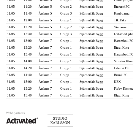
31/05
11:20
Årskurs 5
Grupp 2
Stjärnerfält Bygg
BigArchFC
31/05
11:40
Årskurs 5
Grupp 3
Stjärnerfält Bygg
Knubbarna
31/05
12:00
Årskurs 5
Grupp 1
Stjärnerfält Bygg
TikiTaka
31/05
12:20
Årskurs 5
Grupp 2
Stjärnerfält Bygg
Vinnarna
31/05
12:40
Årskurs 5
Grupp 3
Stjärnerfält Bygg
L'sLittleAlph
31/05
13:00
Årskurs 7
Grupp 1
Stjärnerfält Bygg
Haramboll F
31/05
13:20
Årskurs 7
Grupp 1
Stjärnerfält Bygg
Biggi King
31/05
13:40
Årskurs 7
Grupp 1
Stjärnerfält Bygg
Haramboll F
31/05
14:00
Årskurs 7
Grupp 1
Stjärnerfält Bygg
Storstan Kinn
31/05
14:20
Årskurs 7
Grupp 1
Stjärnerfält Bygg
Odenvi FC
31/05
14:40
Årskurs 7
Grupp 1
Stjärnerfält Bygg
Brunk FC
31/05
15:00
Årskurs 7
Grupp 1
Stjärnerfält Bygg
KBK
31/05
15:20
Årskurs 7
Grupp 1
Stjärnerfält Bygg
Floby Kicker
31/05
15:40
Årskurs 7
Grupp 1
Stjärnerfält Bygg
Biggi King
Webbpartners