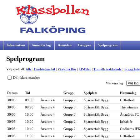
Information
Anmälda lag
Anmälan
Grupper
Spelprogram
Spelprogram
Samarbetspartners
Välj spelhall:
Alla
|
Lindströms bil
|
Västgöta Rör
|
LP-Bilar
|
Thorells trafikskola
|
Trygg Inte
Dölj klara matcher
Markera lag
Datum
Tid
Grupp
Spelplats
Hemmalag
30/05
09:00
Årskurs 4
Grupp 2
Stjärnerfält Bygg
GDfotboll
30/05
09:20
Årskurs 4
Grupp 3
Stjärnerfält Bygg
The winners
30/05
10:00
Årskurs 4
Grupp 3
Stjärnerfält Bygg
Åttagårds FC
30/05
10:20
Årskurs 4
Grupp 2
Stjärnerfält Bygg
kebab fc
30/05
10:40
Årskurs 4
Grupp 2
Stjärnerfält Bygg
Gudhems IF
30/05
11:00
Årskurs 4
Grupp 2
Stjärnerfält Bygg
GDfotboll