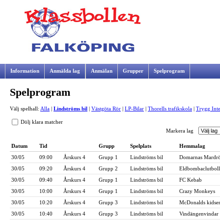
Information
Anmälda lag
Anmälan
Grupper
Spelprogram
Spelprogram
Samarbetspartners
Välj spelhall:
Alla
|
Lindströms bil
|
Västgöta Rör
|
LP-Bilar
|
Thorells trafikskola
|
Trygg Inte
Dölj klara matcher
Markera lag
Datum
Tid
Grupp
Spelplats
Hemmalag
30/05
09:00
Årskurs 4
Grupp 1
Lindströms bil
Domarnas Mardr
30/05
09:20
Årskurs 4
Grupp 2
Lindströms bil
Eldbombaclutboll
30/05
09:40
Årskurs 4
Grupp 1
Lindströms bil
FC Kebab
30/05
10:00
Årskurs 4
Grupp 1
Lindströms bil
Crazy Monkeys
30/05
10:20
Årskurs 4
Grupp 3
Lindströms bil
McDonalds kidse
30/05
10:40
Årskurs 4
Grupp 3
Lindströms bil
Vindängenvindar