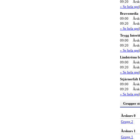
09:20
Årsk
» Se hela sp
Bravomedia
09:00
Årsk
09:20
Årsk
» Se hela sp
Trygg Interi
09:00
Årsk
09:20
Årsk
» Se hela sp
Lindströms b
09:00
Årsk
09:20
Årsk
» Se hela sp
Stjärnerfält
09:00
Årsk
09:20
Årsk
» Se hela sp
Grupper st
Årskurs 0
Grupp 2
Årskurs 1
Grupp 1