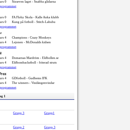
urs 0
Sixseven laget - Snabba glidarna
elprogrammet
urs 0
FA Floby Skola - Kalle Anka klubb
urs 0
Kung på fotboll - Stitch-Labubu
elprogrammet
ör
urs 4
Champions - Crazy Monkeys
urs 4
Lejonen - McDonalds kidsen
elprogrammet
il
urs 4
Domarnas Mardröm - Eldbollen.se
urs 4
Eldbombaclutboll - friterad struts
elprogrammet
 Bygg
urs 4
GDfotboll - Gudhems IFK
urs 4
The winners - Vindängenvindar
elprogrammet
eg 1
Grupp 3
Grupp1
Grupp 2
Grupp 3