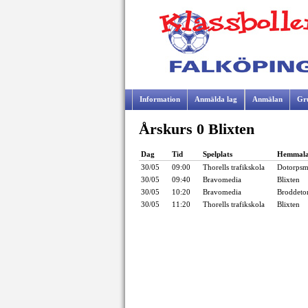
Information
Anmälda lag
Anmälan
Gr
Årskurs 0 Blixten
Samarbetspartners
Dag
Tid
Spelplats
Hemmal
30/05
09:00
Thorells trafikskola
Dotorpsm
30/05
09:40
Bravomedia
Blixten
30/05
10:20
Bravomedia
Broddeto
30/05
11:20
Thorells trafikskola
Blixten