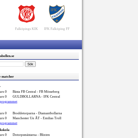
Falköpings KIK
IFK Falköping FF
sbollen.se
 matcher
r
urs 0
Bästa FB Central - FB Mösseberg
urs 0
GULDBOLLARNA - IFK Central
elprogrammet
urs 0
Broddetorparna - Diamantbollarna
urs 0
Manchester Un ÅT - Emilias Troll
elprogrammet
ikskola
urs 0
Dotorpsmästarna - Blixten