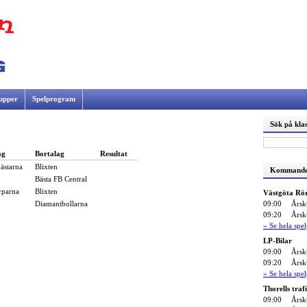
upper
Spelprogram
Sök på klas
ag
Bortalag
Resultat
ästarna
Blixten
Kommande
Bästa FB Central
rparna
Blixten
Västgöta Rö
09:00
Årsk
Diamantbollarna
09:20
Årsk
» Se hela sp
LP-Bilar
09:00
Årsk
09:20
Årsk
» Se hela sp
Thorells traf
09:00
Årsk