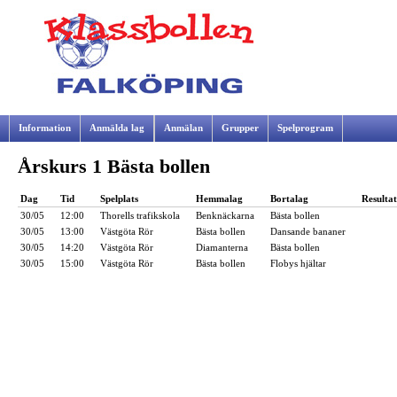
Information
Anmälda lag
Anmälan
Grupper
Spelprogram
Årskurs 1 Bästa bollen
Samarbetspartners
Dag
Tid
Spelplats
Hemmalag
Bortalag
Resultat
30/05
12:00
Thorells trafikskola
Benknäckarna
Bästa bollen
30/05
13:00
Västgöta Rör
Bästa bollen
Dansande bananer
30/05
14:20
Västgöta Rör
Diamanterna
Bästa bollen
30/05
15:00
Västgöta Rör
Bästa bollen
Flobys hjältar