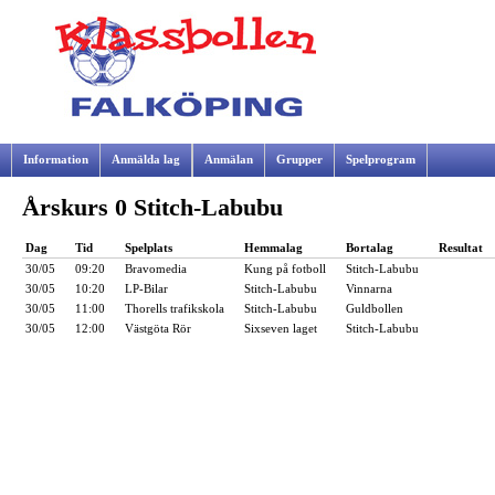
Information
Anmälda lag
Anmälan
Grupper
Spelprogram
Årskurs 0 Stitch-Labubu
Samarbetspartners
Dag
Tid
Spelplats
Hemmalag
Bortalag
Resultat
30/05
09:20
Bravomedia
Kung på fotboll
Stitch-Labubu
30/05
10:20
LP-Bilar
Stitch-Labubu
Vinnarna
30/05
11:00
Thorells trafikskola
Stitch-Labubu
Guldbollen
30/05
12:00
Västgöta Rör
Sixseven laget
Stitch-Labubu