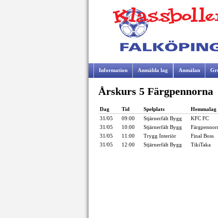
Information
Anmälda lag
Anmälan
Gr
Årskurs 5 Färgpennorna
Samarbetspartners
Dag
Tid
Spelplats
Hemmalag
31/05
09:00
Stjärnerfält Bygg
KFC FC
31/05
10:00
Stjärnerfält Bygg
Färgpennor
31/05
11:00
Trygg Interiör
Final Boss
31/05
12:00
Stjärnerfält Bygg
TikiTaka