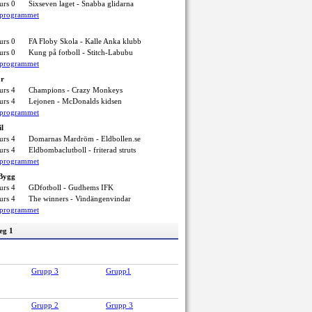
urs 0
Sixseven laget - Snabba glidarna
elprogrammet
urs 0
FA Floby Skola - Kalle Anka klubb
urs 0
Kung på fotboll - Stitch-Labubu
elprogrammet
ör
urs 4
Champions - Crazy Monkeys
urs 4
Lejonen - McDonalds kidsen
elprogrammet
il
urs 4
Domarnas Mardröm - Eldbollen.se
urs 4
Eldbombaclutboll - friterad struts
elprogrammet
 Bygg
urs 4
GDfotboll - Gudhems IFK
urs 4
The winners - Vindängenvindar
elprogrammet
eg 1
Grupp 3
Grupp1
Grupp 2
Grupp 3