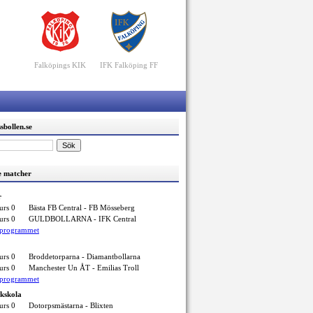
Falköpings KIK
IFK Falköping FF
sbollen.se
 matcher
r
urs 0
Bästa FB Central - FB Mösseberg
urs 0
GULDBOLLARNA - IFK Central
elprogrammet
urs 0
Broddetorparna - Diamantbollarna
urs 0
Manchester Un ÅT - Emilias Troll
elprogrammet
ikskola
urs 0
Dotorpsmästarna - Blixten