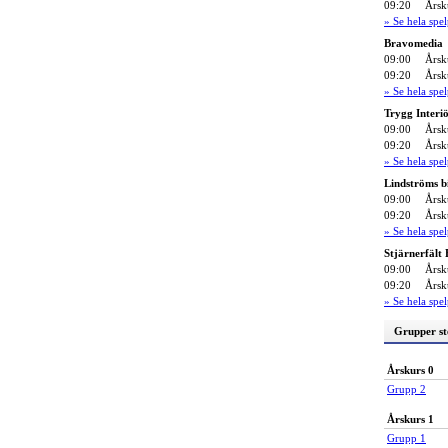
09:20
Årsk
» Se hela sp
Bravomedia
09:00
Årsk
09:20
Årsk
» Se hela sp
Trygg Interi
09:00
Årsk
09:20
Årsk
» Se hela sp
Lindströms b
09:00
Årsk
09:20
Årsk
» Se hela sp
Stjärnerfält
09:00
Årsk
09:20
Årsk
» Se hela sp
Grupper st
Årskurs 0
Grupp 2
Årskurs 1
Grupp 1