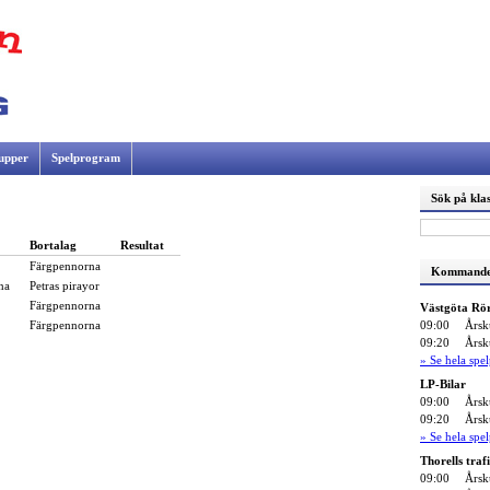
upper
Spelprogram
Sök på klas
Bortalag
Resultat
Färgpennorna
Kommande
na
Petras pirayor
Färgpennorna
Västgöta Rö
09:00
Årsk
Färgpennorna
09:20
Årsk
» Se hela sp
LP-Bilar
09:00
Årsk
09:20
Årsk
» Se hela sp
Thorells traf
09:00
Årsk