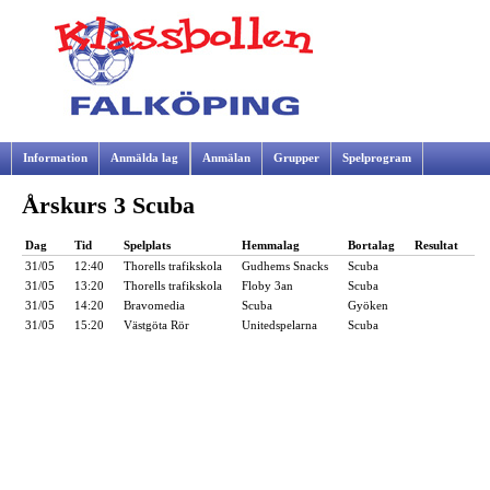
Information
Anmälda lag
Anmälan
Grupper
Spelprogram
Årskurs 3 Scuba
Samarbetspartners
Dag
Tid
Spelplats
Hemmalag
Bortalag
Resultat
31/05
12:40
Thorells trafikskola
Gudhems Snacks
Scuba
31/05
13:20
Thorells trafikskola
Floby 3an
Scuba
31/05
14:20
Bravomedia
Scuba
Gyöken
31/05
15:20
Västgöta Rör
Unitedspelarna
Scuba