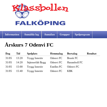
Information
Anmälda lag
Anmälan
Grupper
Spelprogram
Årskurs 7 Odenvi FC
Samarbetspartners
Dag
Tid
Spelplats
Hemmalag
Bortalag
Resultat
31/05
13:20
Trygg Interiör
Odenvi FC
Brunk FC
31/05
14:20
Stjärnerfält Bygg
Odenvi FC
Haramboll FC
31/05
15:00
Trygg Interiör
Estelles FC
Odenvi FC
31/05
15:40
Trygg Interiör
Odenvi FC
KBK