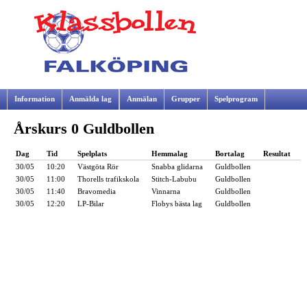
Information
Anmälda lag
Anmälan
Grupper
Spelprogram
Årskurs 0 Guldbollen
Samarbetspartners
Dag
Tid
Spelplats
Hemmalag
Bortalag
Resultat
30/05
10:20
Västgöta Rör
Snabba glidarna
Guldbollen
30/05
11:00
Thorells trafikskola
Stitch-Labubu
Guldbollen
30/05
11:40
Bravomedia
Vinnarna
Guldbollen
30/05
12:20
LP-Bilar
Flobys bästa lag
Guldbollen