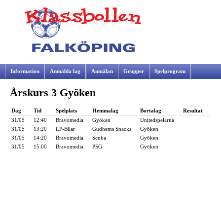
Information
Anmälda lag
Anmälan
Grupper
Spelprogram
Årskurs 3 Gyöken
Samarbetspartners
Dag
Tid
Spelplats
Hemmalag
Bortalag
Resultat
31/05
12:40
Bravomedia
Gyöken
Unitedspelarna
31/05
13:20
LP-Bilar
Gudhems Snacks
Gyöken
31/05
14:20
Bravomedia
Scuba
Gyöken
31/05
15:00
Bravomedia
PSG
Gyöken