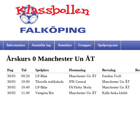
Information
Anmälda lag
Anmälan
Grupper
Spelprogram
Årskurs 0 Manchester Un ÅT
Samarbetspartners
Dag
Tid
Spelplats
Hemmalag
Bortalag
Res
30/05
09:20
LP-Bilar
Manchester Un ÅT
Emilias Troll
30/05
10:00
Thorells trafikskola
IFK Central
Manchester Un ÅT
30/05
10:40
LP-Bilar
FA Floby Skola
Manchester Un ÅT
30/05
11:40
Västgöta Rör
Manchester Un ÅT
Kalle Anka klubb