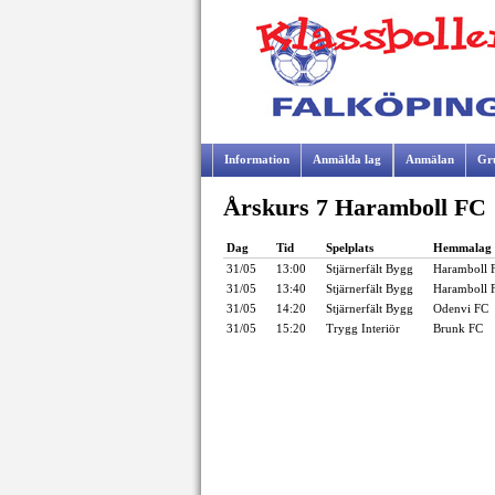
Information
Anmälda lag
Anmälan
Gr
Årskurs 7 Haramboll FC
Samarbetspartners
Dag
Tid
Spelplats
Hemmalag
31/05
13:00
Stjärnerfält Bygg
Haramboll 
31/05
13:40
Stjärnerfält Bygg
Haramboll 
31/05
14:20
Stjärnerfält Bygg
Odenvi FC
31/05
15:20
Trygg Interiör
Brunk FC