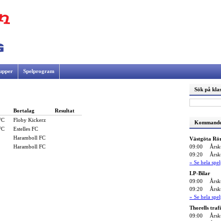
upper
Spelprogram
Sök på klas
Bortalag
Resultat
FC
Floby Kickerz
Kommande
FC
Estelles FC
Haramboll FC
Västgöta Rö
09:00
Årsk
Haramboll FC
09:20
Årsk
» Se hela sp
LP-Bilar
09:00
Årsk
09:20
Årsk
» Se hela sp
Thorells traf
09:00
Årsk