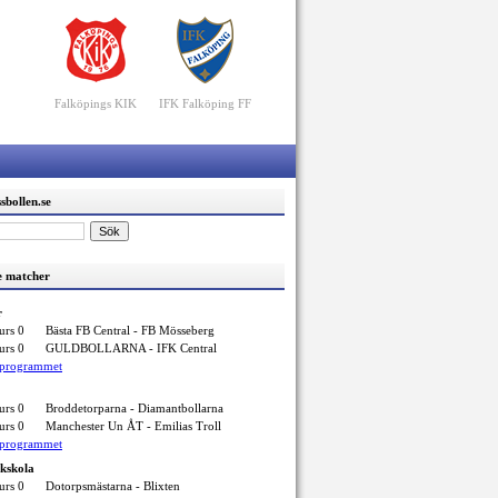
Falköpings KIK
IFK Falköping FF
sbollen.se
 matcher
r
urs 0
Bästa FB Central - FB Mösseberg
urs 0
GULDBOLLARNA - IFK Central
elprogrammet
urs 0
Broddetorparna - Diamantbollarna
urs 0
Manchester Un ÅT - Emilias Troll
elprogrammet
ikskola
urs 0
Dotorpsmästarna - Blixten