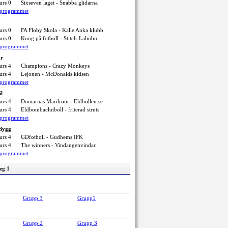
urs 0
Sixseven laget - Snabba glidarna
elprogrammet
urs 0
FA Floby Skola - Kalle Anka klubb
urs 0
Kung på fotboll - Stitch-Labubu
elprogrammet
ör
urs 4
Champions - Crazy Monkeys
urs 4
Lejonen - McDonalds kidsen
elprogrammet
il
urs 4
Domarnas Mardröm - Eldbollen.se
urs 4
Eldbombaclutboll - friterad struts
elprogrammet
 Bygg
urs 4
GDfotboll - Gudhems IFK
urs 4
The winners - Vindängenvindar
elprogrammet
eg 1
Grupp 3
Grupp1
Grupp 2
Grupp 3