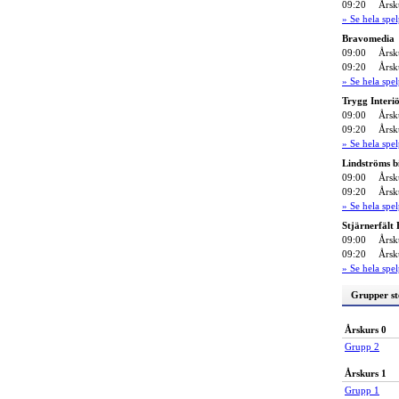
09:20
Årsk
» Se hela sp
Bravomedia
09:00
Årsk
09:20
Årsk
» Se hela sp
Trygg Interi
09:00
Årsk
09:20
Årsk
» Se hela sp
Lindströms b
09:00
Årsk
09:20
Årsk
» Se hela sp
Stjärnerfält
09:00
Årsk
09:20
Årsk
» Se hela sp
Grupper st
Årskurs 0
Grupp 2
Årskurs 1
Grupp 1