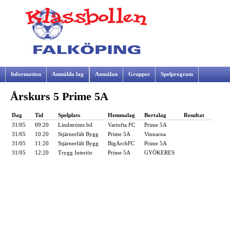
Information
Anmälda lag
Anmälan
Grupper
Spelprogram
Årskurs 5 Prime 5A
Samarbetspartners
Dag
Tid
Spelplats
Hemmalag
Bortalag
Resultat
31/05
09:20
Lindströms bil
Vartofta FC
Prime 5A
31/05
10:20
Stjärnerfält Bygg
Prime 5A
Vinnarna
31/05
11:20
Stjärnerfält Bygg
BigArchFC
Prime 5A
31/05
12:20
Trygg Interiör
Prime 5A
GYÖKERES