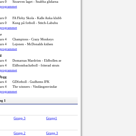
urs 0
Sixseven laget - Snabba glidarna
elprogrammet
urs 0
FA Floby Skola - Kalle Anka klubb
urs 0
Kung på fotboll - Stitch-Labubu
elprogrammet
ör
urs 4
Champions - Crazy Monkeys
urs 4
Lejonen - McDonalds kidsen
elprogrammet
il
urs 4
Domarnas Mardröm - Eldbollen.se
urs 4
Eldbombaclutboll - friterad struts
elprogrammet
 Bygg
urs 4
GDfotboll - Gudhems IFK
urs 4
The winners - Vindängenvindar
elprogrammet
eg 1
Grupp 3
Grupp1
Grupp 2
Grupp 3