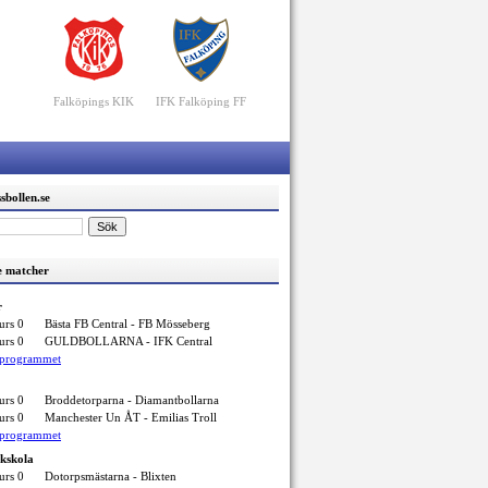
Falköpings KIK
IFK Falköping FF
sbollen.se
 matcher
r
urs 0
Bästa FB Central - FB Mösseberg
urs 0
GULDBOLLARNA - IFK Central
elprogrammet
urs 0
Broddetorparna - Diamantbollarna
urs 0
Manchester Un ÅT - Emilias Troll
elprogrammet
ikskola
urs 0
Dotorpsmästarna - Blixten