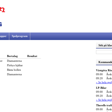
upper
Spelprogram
Sök på klas
Bortalag
Resultat
er
Diamanterna
Kommande
Flobys hjältar
Bästa bollen
Västgöta Rö
09:00
Årsk
Diamanterna
09:20
Årsk
» Se hela sp
LP-Bilar
09:00
Årsk
09:20
Årsk
» Se hela sp
Thorells traf
09:00
Årsk