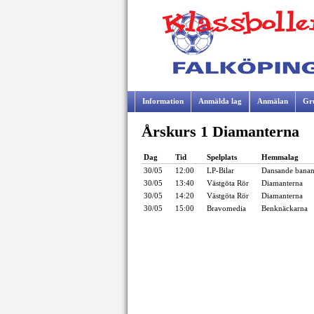
Information
Anmälda lag
Anmälan
Gr
Årskurs 1 Diamanterna
Samarbetspartners
Dag
Tid
Spelplats
Hemmalag
30/05
12:00
LP-Bilar
Dansande banan
30/05
13:40
Västgöta Rör
Diamanterna
30/05
14:20
Västgöta Rör
Diamanterna
30/05
15:00
Bravomedia
Benknäckarna