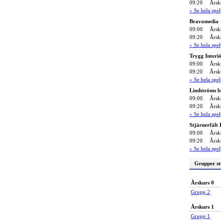
09:20
Årsk
» Se hela sp
Bravomedia
09:00
Årsk
09:20
Årsk
» Se hela sp
Trygg Interi
09:00
Årsk
09:20
Årsk
» Se hela sp
Lindströms b
09:00
Årsk
09:20
Årsk
» Se hela sp
Stjärnerfält
09:00
Årsk
09:20
Årsk
» Se hela sp
Grupper st
Årskurs 0
Grupp 2
Årskurs 1
Grupp 1